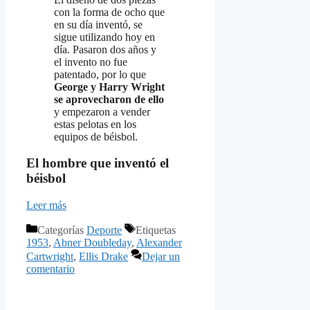
con la forma de ocho que
en su día inventó, se
sigue utilizando hoy en
día. Pasaron dos años y
el invento no fue
patentado, por lo que
George y Harry Wright
se aprovecharon de ello
y empezaron a vender
estas pelotas en los
equipos de béisbol.
El hombre que inventó el
béisbol
Leer más
Categorías
Deporte
Etiquetas
1953
,
Abner Doubleday
,
Alexander
Cartwright
,
Ellis Drake
Dejar un
comentario