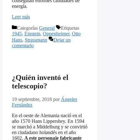
conseguían enormes cantidades de
energía.
Leer más
Categorías
General
Etiquetas
1945
,
Einstein
,
Oppenheimer
,
Otto
Hans
,
Strassmann
Dejar un
comentario
¿Quién inventó el
telescopio?
19 septiembre, 2018
por
Ángeles
Fernández
En el oeste de Alemania nació en el
año 1570 Hans Lippershey. En 1594
se marchó a Middelburg y se convirtió
en ciudadano holandés en el año
1602.
A este personaje fabricante