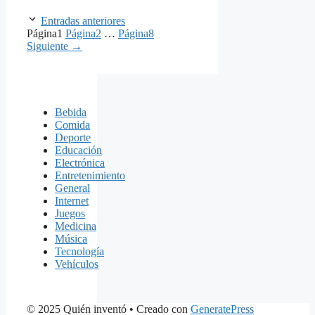
Entradas anteriores
Página
1
Página
2
…
Página
8
Siguiente
→
Bebida
Comida
Deporte
Educación
Electrónica
Entretenimiento
General
Internet
Juegos
Medicina
Música
Tecnología
Vehículos
© 2025 Quién inventó
• Creado con
GeneratePress