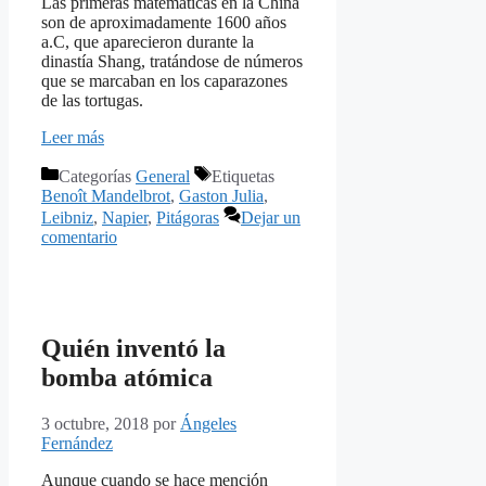
Las primeras matemáticas en la China
son de aproximadamente 1600 años
a.C, que aparecieron durante la
dinastía Shang, tratándose de números
que se marcaban en los caparazones
de las tortugas.
Leer más
Categorías
General
Etiquetas
Benoît Mandelbrot
,
Gaston Julia
,
Leibniz
,
Napier
,
Pitágoras
Dejar un
comentario
Quién inventó la
bomba atómica
3 octubre, 2018
por
Ángeles
Fernández
Aunque cuando se hace mención